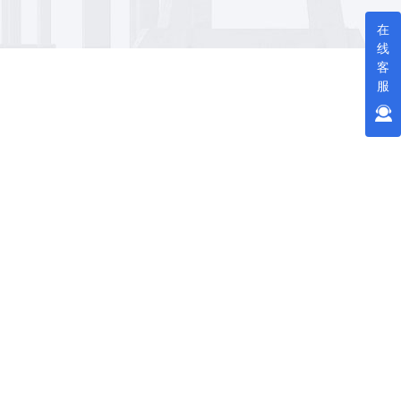
在
线
客
服